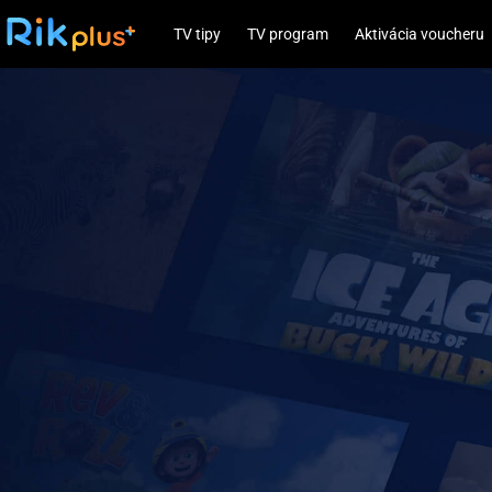
TV tipy
TV program
Aktivácia voucheru